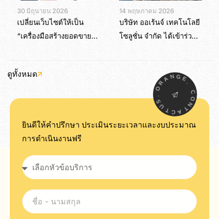
30 มิถุนายน 2026
14 พฤษภาคม 2026
เปลี่ยนเว็บไซต์ให้เป็น
บริษัท ออเร้นจ์ เทคโนโลยี
“เครื่องมือสร้างยอดขาย”
โซลูชั่น จำกัด ได้เข้าร่วม
ด้วย Shopify
งานสัมมนาและเวิร์กชอป
เทคโนโลยีระดับแนวหน้า
ดูทั้งหมด
“Cloud & AI Boot Camp
N
A
G
R
E
O
.
FY2026”
.
C
S
O
U
N
T
T
C
A
ยินดีให้คำปรึกษา ประเมินระยะเวลาและงบประมาณ
การดำเนินงานฟรี