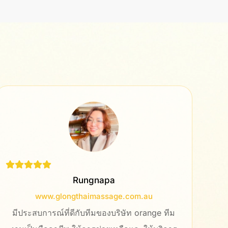
Namo
www.sdp.co.th
ทำงานออกมาได้ดีมาก สอนใช้งานระบบหลังบ้าน
กา