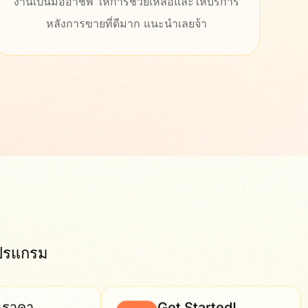
เข้าใจง่าย สามารถแก้ไขปรับแต่งได้เองอีกด้วย​
สา
ชอบมากครับ
ใ
โปรแกรม