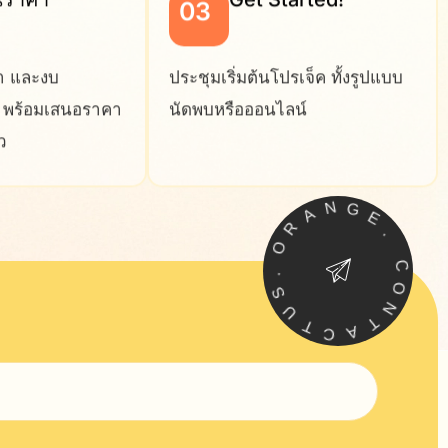
นราคา
Get Started!
03
า และงบ
ประชุมเริ่มต้นโปรเจ็ค ทั้งรูปแบบ
น พร้อมเสนอราคา
นัดพบหรือออนไลน์
ว
O
R
.
A
S
N
U
G
T
E
C
.
A
T
C
O
N