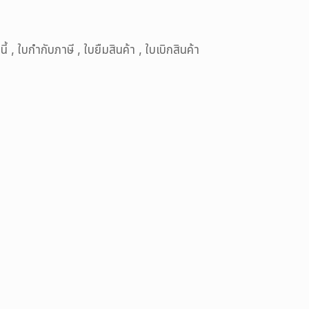
้ , ใบกำกับภาษี , ใบยืมสินค้า , ใบเบิกสินค้า