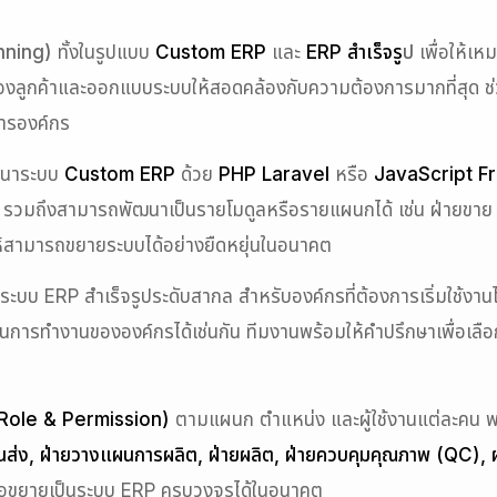
nning)
ทั้งในรูปแบบ
Custom ERP
และ
ERP สำเร็จรู
ป
เพื่อให้เ
ูกค้าและออกแบบระบบให้สอดคล้องกับความต้องการมากที่สุด ช่วยล
การองค์กร
ัฒนาระบบ
Custom ERP
ด้วย
PHP Laravel
หรือ
JavaScript 
วมถึงสามารถพัฒนาเป็นรายโมดูลหรือรายแผนกได้ เช่น ฝ่ายขาย ฝ่าย
ื่อให้สามารถขยายระบบได้อย่างยืดหยุ่นในอนาคต
็นระบบ ERP สำเร็จรูประดับสากล สำหรับองค์กรที่ต้องการเริ่มใช
ารทำงานขององค์กรได้เช่นกัน ทีมงานพร้อมให้คำปรึกษาเพื่อเลือกโ
น (Role & Permission)
ตามแผนก ตำแหน่ง และผู้ใช้งานแต่ละคน 
ายขนส่ง, ฝ่ายวางแผนการผลิต, ฝ่ายผลิต, ฝ่ายควบคุมคุณภาพ (QC), 
รือขยายเป็นระบบ ERP ครบวงจรได้ในอนาคต