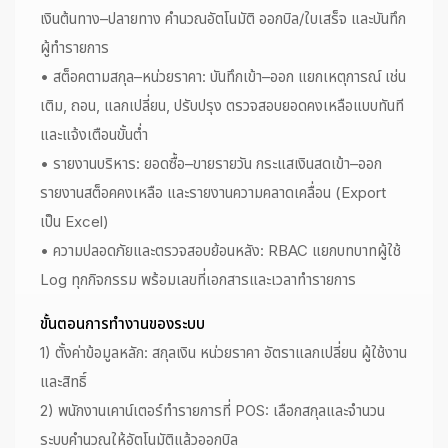
เงินต้นทาง–ปลายทาง คำนวณอัตโนมัติ ออกบิล/ใบเสร็จ และบันทึก
ผู้ทำรายการ
• สต็อคตามสกุล–หน่วยราคา: บันทึกเข้า–ออก แยกเหตุการณ์ เช่น
เติม, ถอน, แลกเปลี่ยน, ปรับปรุง ตรวจสอบยอดคงเหลือแบบทันที
และแจ้งเตือนขั้นต่ำ
• รายงานบริหาร: ยอดซื้อ–ขายรายวัน กระแสเงินสดเข้า–ออก
รายงานสต็อคคงเหลือ และรายงานความคลาดเคลื่อน (Export
เป็น Excel)
• ความปลอดภัยและตรวจสอบย้อนหลัง: RBAC แยกบทบาทผู้ใช้
Log ทุกกิจกรรม พร้อมเลขที่เอกสารและเวลาทำรายการ
ขั้นตอนการทำงานของระบบ
1) ตั้งค่าข้อมูลหลัก: สกุลเงิน หน่วยราคา อัตราแลกเปลี่ยน ผู้ใช้งาน
และสิทธิ์
2) พนักงานเคาน์เตอร์ทำรายการที่ POS: เลือกสกุลและจำนวน
ระบบคำนวณให้อัตโนมัติแล้วออกบิล