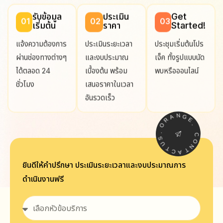
รับข้อมูล
ประเมิน
Get
01
02
03
เริ่มต้น
ราคา
Started!
แจ้งความต้องการ
ประเมินระยะเวลา
ประชุมเริ่มต้นโปร
ผ่านช่องทางต่างๆ
และงบประมาณ
เจ็ค ทั้งรูปแบบนัด
ได้ตลอด 24
เบื้องต้น พร้อม
พบหรือออนไลน์
ชั่วโมง
เสนอราคาในเวลา
อันรวดเร็ว
A
N
R
G
O
E
.
.
S
C
U
O
T
N
C
T
A
ยินดีให้คำปรึกษา ประเมินระยะเวลาและงบประมาณการ
ดำเนินงานฟรี