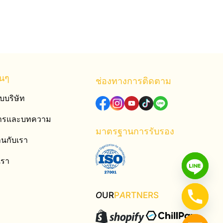
่นๆ
ช่องทางการติดตาม
ับบริษัท
สารและบทความ
มาตรฐานการรับรอง
านกับเรา
เรา
O
UR
P
A
RTNERS