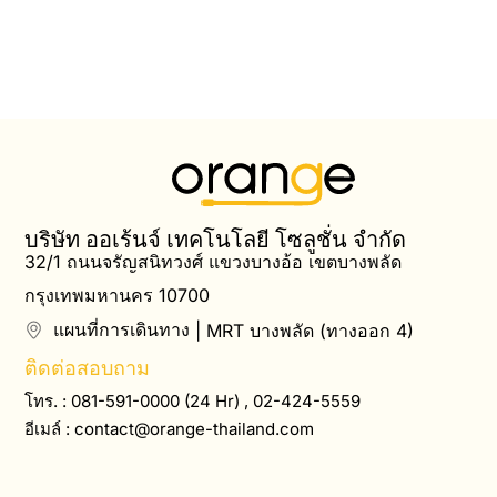
บริษัท ออเร้นจ์ เทคโนโลยี โซลูชั่น จำกัด
32/1 ถนนจรัญสนิทวงศ์ แขวงบางอ้อ เขตบางพลัด
กรุงเทพมหานคร 10700
แผนที่การเดินทาง
| MRT บางพลัด (ทางออก 4)
ติดต่อสอบถาม
โทร. : 081-591-0000 (24 Hr) , 02-424-5559
อีเมล์ :
contact@orange-thailand.com