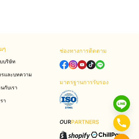
่นๆ
ช่องทางการติดตาม
ับบริษัท
สารและบทความ
มาตรฐานการรับรอง
านกับเรา
เรา
O
UR
P
A
RTNERS