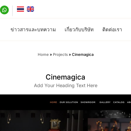
ข่าวสารและบทความ
เกี่ยวกับบริษัท
ติดต่อเรา
Home
»
Projects
»
Cinemagica
Cinemagica
Add Your Heading Text Here