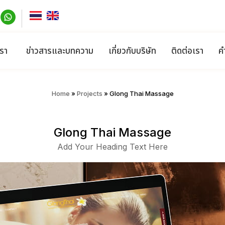
รา
ข่าวสารและบทความ
เกี่ยวกับบริษัท
ติดต่อเรา
ค
Home
»
Projects
»
Glong Thai Massage
Glong Thai Massage
Add Your Heading Text Here