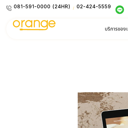
081-591-0000 (24HR)
02-424-5559
/
บริการของเ