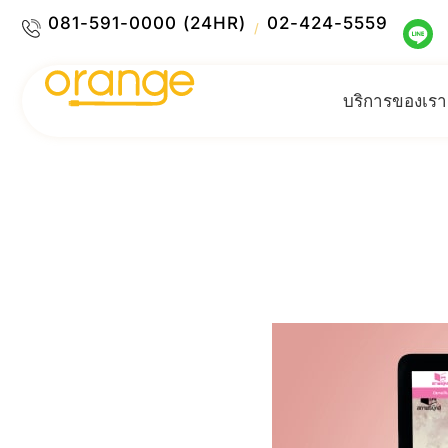
081-591-0000 (24HR)
02-424-5559
/
บริการของเรา