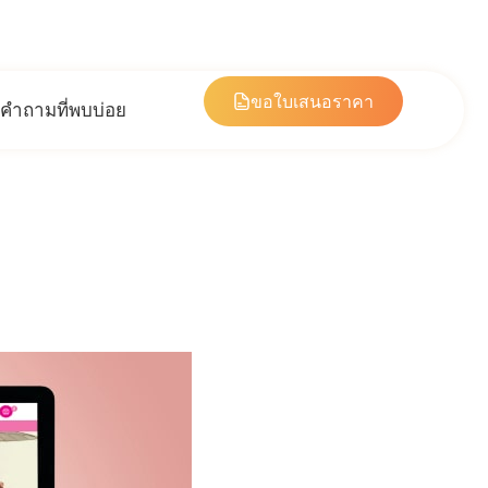
ขอใบเสนอราคา
คำถามที่พบบ่อย