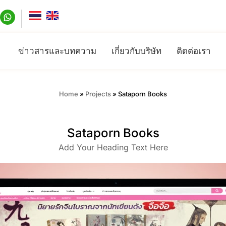
ข่าวสารและบทความ
เกี่ยวกับบริษัท
ติดต่อเรา
Home
»
Projects
»
Sataporn Books
Sataporn Books
Add Your Heading Text Here