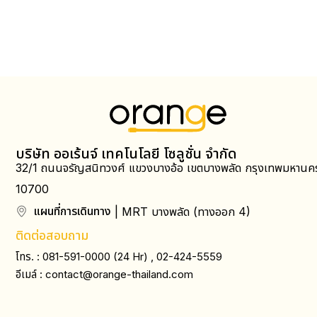
บริษัท ออเร้นจ์ เทคโนโลยี โซลูชั่น จำกัด
32/1 ถนนจรัญสนิทวงศ์ แขวงบางอ้อ เขตบางพลัด กรุงเทพมหานค
10700
แผนที่การเดินทาง
| MRT บางพลัด (ทางออก 4)
ติดต่อสอบถาม
โทร. : 081-591-0000 (24 Hr) , 02-424-5559
อีเมล์ :
contact@orange-thailand.com