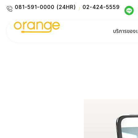
081-591-0000 (24HR)
02-424-5559
/
บริการของเ