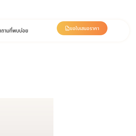
ขอใบเสนอราคา
ำถามที่พบบ่อย