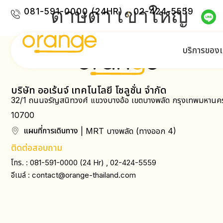
ดาษดา เขาใหญ่
081-591-0000 (24HR)
02-424-5559
/
บริการของเ
บริษัท ออเร้นจ์ เทคโนโลยี โซลูชั่น จำกัด
32/1 ถนนจรัญสนิทวงศ์ แขวงบางอ้อ เขตบางพลัด กรุงเทพมหานค
10700
แผนที่การเดินทาง
| MRT บางพลัด (ทางออก 4)
ติดต่อสอบถาม
โทร. : 081-591-0000 (24 Hr) , 02-424-5559
อีเมล์ :
contact@orange-thailand.com