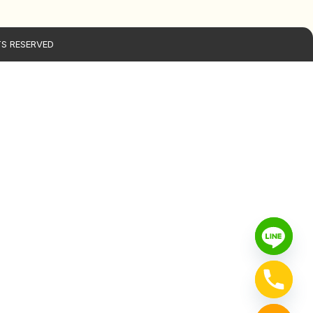
TS RESERVED