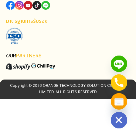
มาตรฐานการรับรอง
O
UR
P
A
RTNERS
Copyright © 2026 ORANGE TECHNOLOGY SOLUTION COMPANY
LIMITED. ALL RIGHTS RESERVED
Hide chaty