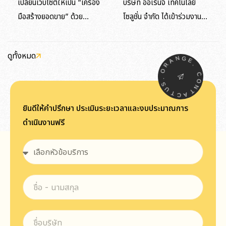
เปลี่ยนเว็บไซต์ให้เป็น “เครื่อง
บริษัท ออเร้นจ์ เทคโนโลยี
มือสร้างยอดขาย” ด้วย
โซลูชั่น จำกัด ได้เข้าร่วมงาน
Shopify
สัมมนาและเวิร์กชอป
เทคโนโลยีระดับแนวหน้า
ดูทั้งหมด
“Cloud & AI Boot Camp
N
A
G
R
E
O
.
FY2026”
.
C
S
O
U
N
T
T
C
A
ยินดีให้คำปรึกษา ประเมินระยะเวลาและงบประมาณการ
ดำเนินงานฟรี