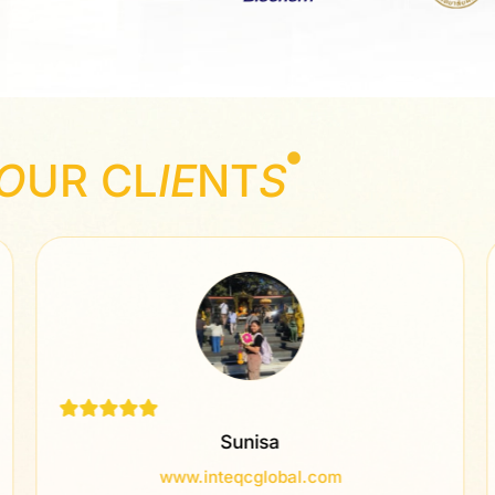
O
UR CL
IE
NT
S
Sunisa
www.inteqcglobal.com