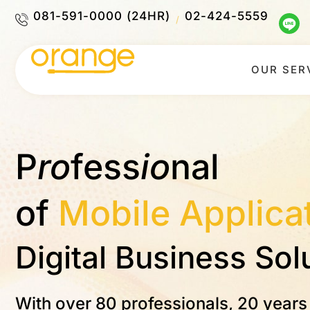
081-591-0000 (24HR)
02-424-5559
/
OUR SER
P
ro
fess
io
nal
e
i
l
of
A
p
p
l
i
c
a
Digital Business Sol
With over 80 professionals, 20 years