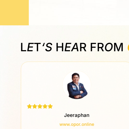
L
E
T
‘S
H
EA
R FR
O
M
Jeeraphan
www.opor.online