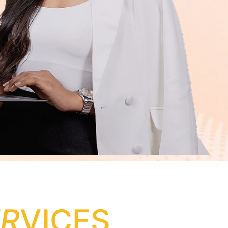
ER
VICES