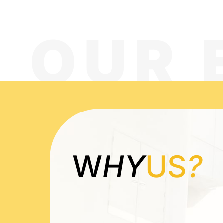
OUR 
W
HY
US
?