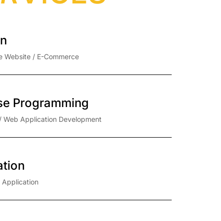
gn
te Website / E-Commerce
se Programming
/ Web Application Development
ation
e Application