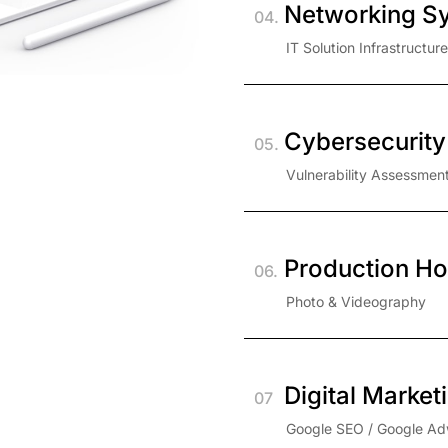
Networking S
04.
IT Solution Infrastructure
Cybersecurity
05.
Vulnerability Assessment
Production H
06.
Photo & Videography
Digital Market
07
Google SEO / Google A