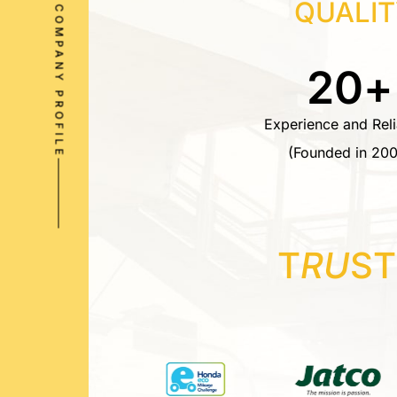
QUALIT
COMPANY PROFILE
20
+
Experience and Relia
(Founded in 200
T
RU
ST