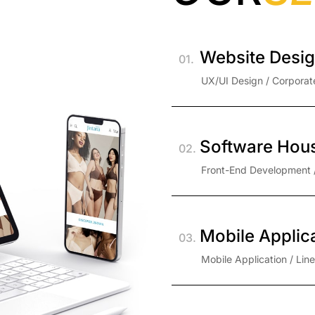
Website Desi
01.
UX/UI Design / Corpora
Software Hou
02.
Front-End Development 
Mobile Applic
03.
Mobile Application / Lin