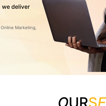
 we deliver
Online Marketing,
O
UR
S