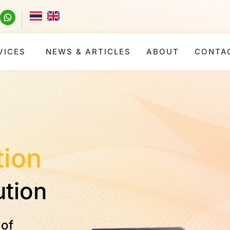
VICES
NEWS & ARTICLES
ABOUT
CONTA
t
i
o
n
ution
 of