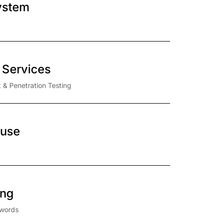
ystem
 Services
 & Penetration Testing
ouse
ing
dwords