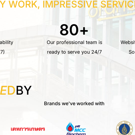
Y WORK, IMPRESSIVE SERVIC
80
+
bility
Our professional team is
Websi
7)
ready to serve you 24/7
So
E
D
BY
Brands we've worked with