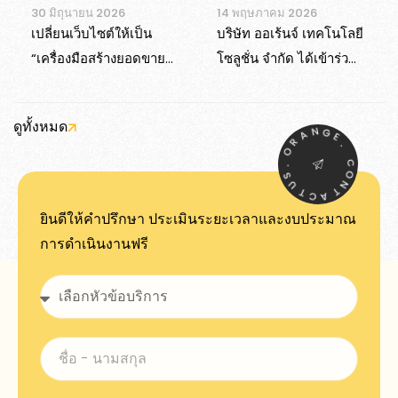
30 มิถุนายน 2026
14 พฤษภาคม 2026
เปลี่ยนเว็บไซต์ให้เป็น
บริษัท ออเร้นจ์ เทคโนโลยี
“เครื่องมือสร้างยอดขาย”
โซลูชั่น จำกัด ได้เข้าร่วม
ด้วย Shopify
งานสัมมนาและเวิร์กชอป
เทคโนโลยีระดับแนวหน้า
ดูทั้งหมด
“Cloud & AI Boot
N
A
G
R
E
O
.
Camp FY2026”
.
C
S
O
U
N
T
T
C
A
ยินดีให้คำปรึกษา ประเมินระยะเวลาและงบประมาณ
การดำเนินงานฟรี