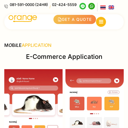
081-591-0000 (24HR)
02-424-5559
/
GET A QUOTE
M
O
B
IL
E
APP
LI
CAT
IO
N
E-Commerce Application