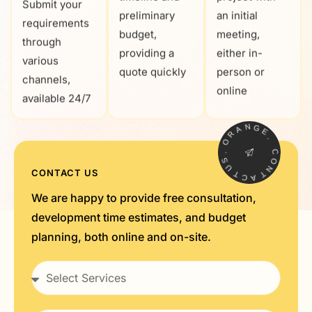
Submit your
preliminary
an initial
requirements
budget,
meeting,
through
providing a
either in-
various
quote quickly
person or
channels,
online
available 24/7
A
N
R
G
O
E
.
.
S
C
U
O
T
CONTACT US
N
C
T
A
We are happy to provide free consultation,
development time estimates, and budget
planning, both online and on-site.