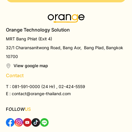
Orange Technology Solution
MRT Bang Phlat (Exit 4)
32/1 Charansanitwong Road, Bang Aor, Bang Plad, Bangkok
10700
View google map
C
on
tact
T : 081-591-0000 (24 Hr) , 02-424-5559
E :
contact@orange-thailand.com
F
O
LL
OW
US