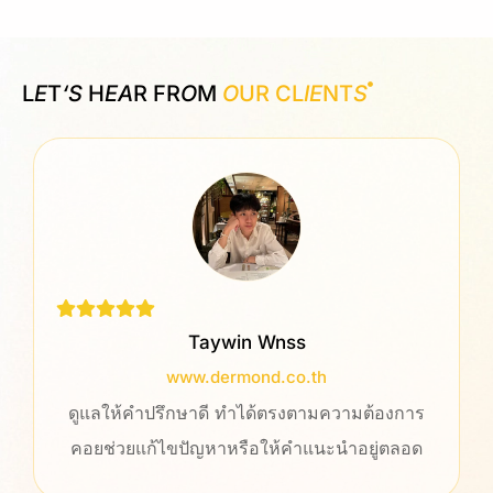
L
E
T
‘S
H
EA
R FR
O
M
O
UR CL
IE
NT
S
Taywin Wnss
www.dermond.co.th
ดูแลให้คำปรึกษาดี ทำได้ตรงตามความต้องการ
คอยช่วยแก้ไขปัญหาหรือให้คำแนะนำอยู่ตลอด