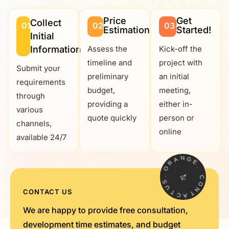
Price
Get
Collect
01
02
03
Estimation
Started!
Initial
Information
Assess the
Kick-off the
timeline and
project with
Submit your
preliminary
an initial
requirements
budget,
meeting,
through
providing a
either in-
various
quote quickly
person or
channels,
online
available 24/7
A
N
R
G
O
E
.
.
S
C
U
O
T
CONTACT US
N
C
T
A
We are happy to provide free consultation,
development time estimates, and budget