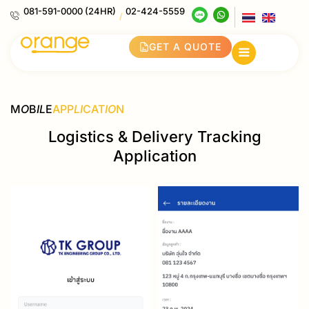
081-591-0000 (24HR)
02-424-5559
/
GET A QUOTE
M
O
B
IL
E
APP
LI
CAT
IO
N
Logistics & Delivery Tracking
Application