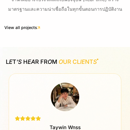
มาตรฐานและความน่าเชื่อถือในทุกขั้นตอนการปฏิบัติงาน
View all projects
L
E
T
‘S
H
EA
R FR
O
M
O
UR CL
IE
NT
S
Taywin Wnss