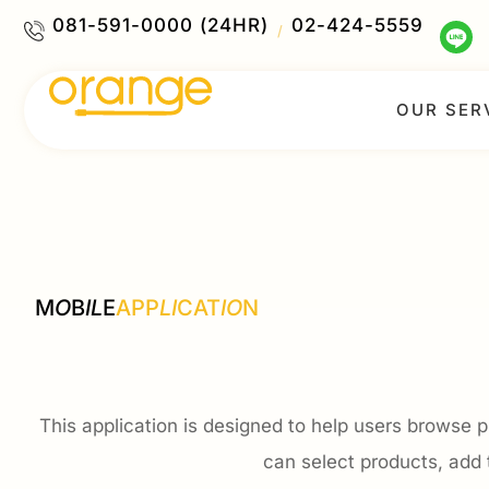
081-591-0000 (24HR)
02-424-5559
/
OUR SER
M
O
B
IL
E
APP
LI
CAT
IO
N
This application is designed to help users browse p
can select products, add 