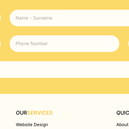
O
UR
S
ER
VICES
Q
UI
Website Design
About