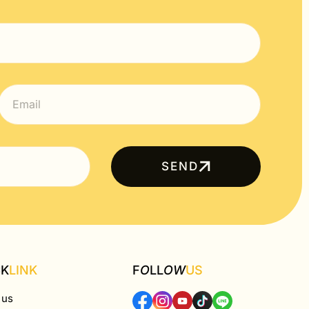
SEND
CK
LINK
F
O
LL
OW
US
 us