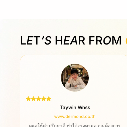
L
E
T
‘S
H
EA
R FR
O
M
in Wnss
K.Ploy
rmond.co.th
www.aikcho
ทำได้ตรงตามความต้องการ
ประทับใจทีมงานออกแบบเว็