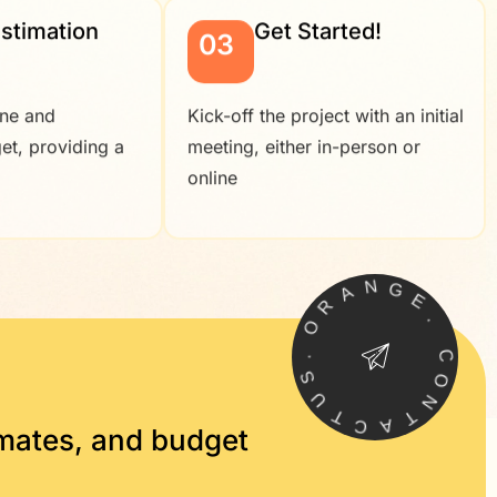
Estimation
Get Started!
03
ine and
Kick-off the project with an initial
et, providing a
meeting, either in-person or
online
R
A
O
N
.
G
S
E
U
.
T
C
C
A
O
N
T
imates, and budget