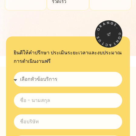
รวดเร็ว
A
N
G
R
E
O
.
.
S
C
U
O
T
N
C
T
A
ยินดีให้คำปรึกษา ประเมินระยะเวลาและงบประมาณ
การดำเนินงานฟรี