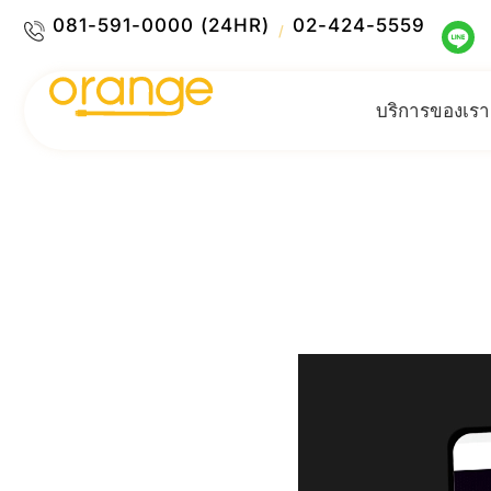
081-591-0000 (24HR)
02-424-5559
/
บริการของเรา