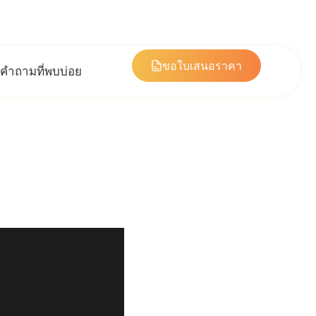
ขอใบเสนอราคา
คำถามที่พบบ่อย