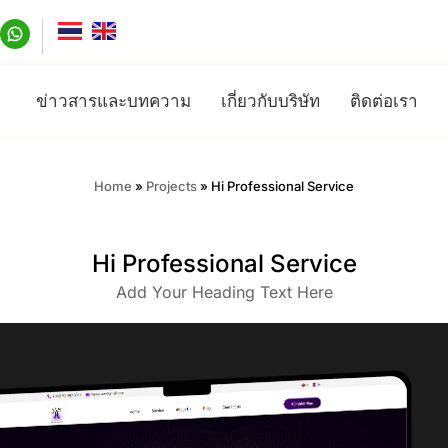
ข่าวสารและบทความ
เกี่ยวกับบริษัท
ติดต่อเรา
Home
»
Projects
»
Hi Professional Service
Hi Professional Service
Add Your Heading Text Here