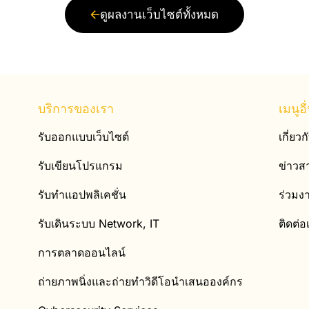
ดูผลงานเว็บไซต์ทั้งหมด
บริการของเรา
เมนูอื
รับออกแบบเว็บไซต์
เกี่ยวก
รับเขียนโปรแกรม
ข่าว
รับทำแอปพลิเคชั่น
ร่วมง
รับเดินระบบ Network, IT
ติดต่อ
การตลาดออนไลน์
ถ่ายภาพนิ่งและถ่ายทำวิดีโอนำเสนอองค์กร