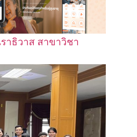
ราธิวาส สาขาวิชา