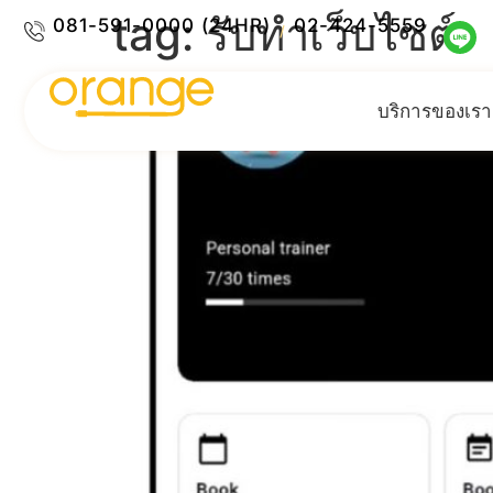
tag:
รับทำเว็บไซต์
081-591-0000 (24HR)
02-424-5559
/
รับพัฒนา Mobile Applic
บริการของเรา