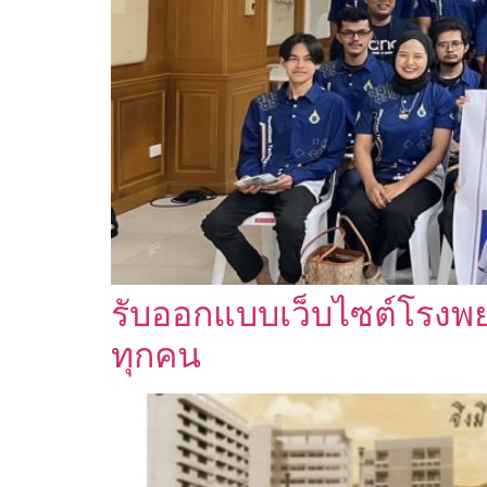
รับออกแบบเว็บไซต์โรงพยาบ
ทุกคน