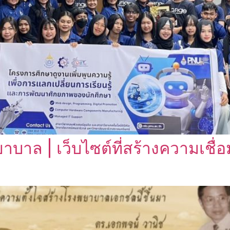
าล | เว็บไซต์ที่สร้างความเชื่อม