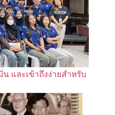
ั่น และเข้าถึงง่ายสำหรับ