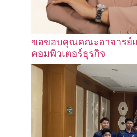
ขอขอบคุณคณะอาจารย์แล
คอมพิวเตอร์ธุรกิจ