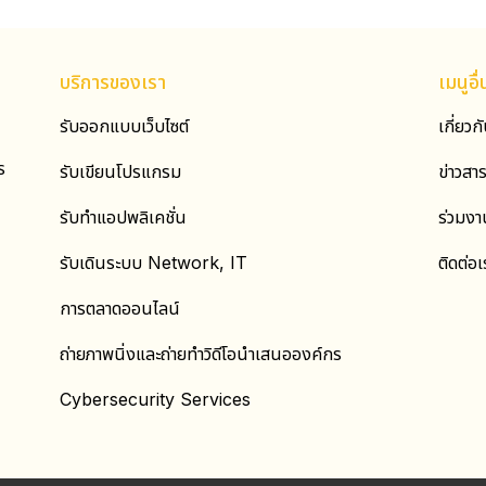
บริการของเรา
เมนูอื
รับออกแบบเว็บไซต์
เกี่ยวก
ร
รับเขียนโปรแกรม
ข่าวส
รับทำแอปพลิเคชั่น
ร่วมงา
รับเดินระบบ Network, IT
ติดต่อเ
การตลาดออนไลน์
ถ่ายภาพนิ่งและถ่ายทำวิดีโอนำเสนอองค์กร
Cybersecurity Services