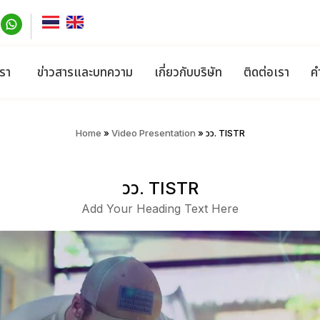
รา
ข่าวสารและบทความ
เกี่ยวกับบริษัท
ติดต่อเรา
ค
Home
»
Video Presentation
»
วว. TISTR
วว. TISTR
Add Your Heading Text Here