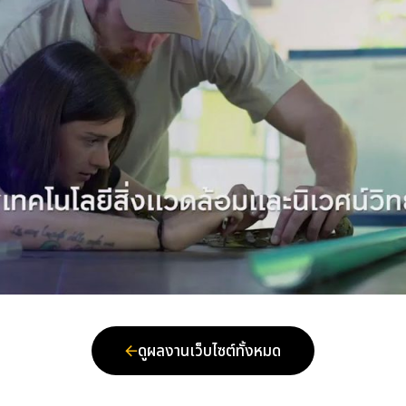
ดูผลงานเว็บไซต์ทั้งหมด