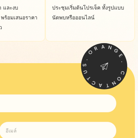
า และงบ
ประชุมเริ่มต้นโปรเจ็ค ทั้งรูปแบบ
น พร้อมเสนอราคา
นัดพบหรือออนไลน์
ว
O
R
A
.
S
N
U
G
T
E
C
.
A
C
T
O
N