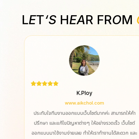
L
E
T
‘S
H
EA
R FR
O
M
K.Ploy
www.aikchol.com
ช่วย
ประทับใจทีมงานออกแบบเว็บไซต์มากค่ะ สามารถให้คำ
ปรึกษา และแก้ไขปัญหาต่างๆ ให้อย่างรวดเร็ว เว็บไซต์
ออกแบบมาใช้งานง่ายเลย ทำให้เราทำงานได้สะดวก และ