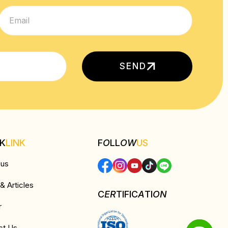
SEND
CK
LINK
F
O
LL
OW
US
 us
 Articles
C
ER
TIFIC
A
TI
ON
r
ct Us