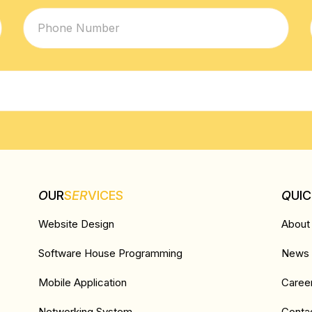
O
UR
S
ER
VICES
Q
UI
Website Design
About
Software House Programming
News &
Mobile Application
Caree
Networking System
Conta