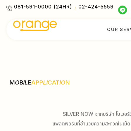
081-591-0000 (24HR)
02-424-5559
/
OUR SER
M
O
B
IL
E
APP
LI
CAT
IO
N
SILVER NOW จากบริษัท โบเวอร์วิน
แพลตฟอร์มที่อำนวยความสะดวกในเม็ดเงิน