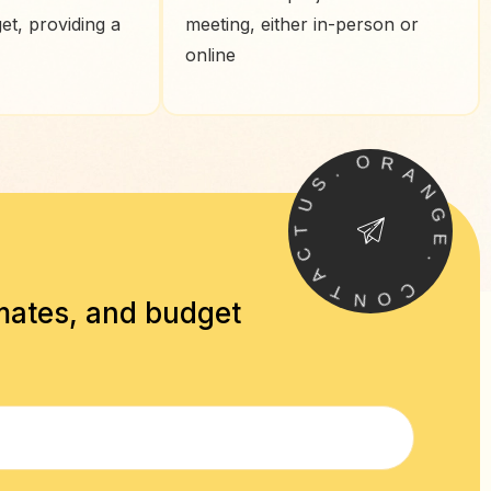
et, providing a
meeting, either in-person or
online
S
.
U
O
T
R
C
A
A
N
T
G
N
E
O
.
C
imates, and budget