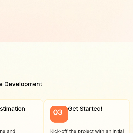
re Development
Estimation
Get Started!
03
ine and
Kick-off the project with an initial