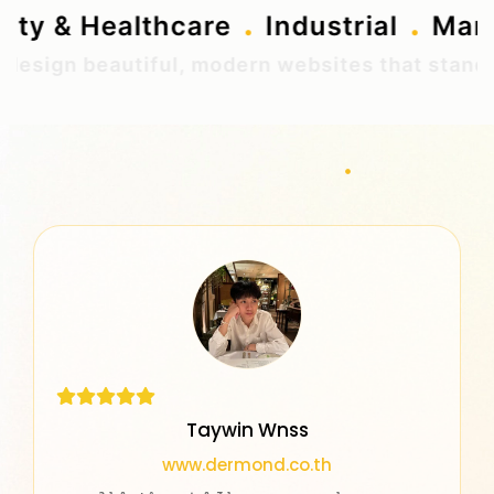
.
.
eauty & Healthcare
Industrial
Ma
sign beautiful, modern websites that stand ou
Taywin Wnss
www.dermond.co.th